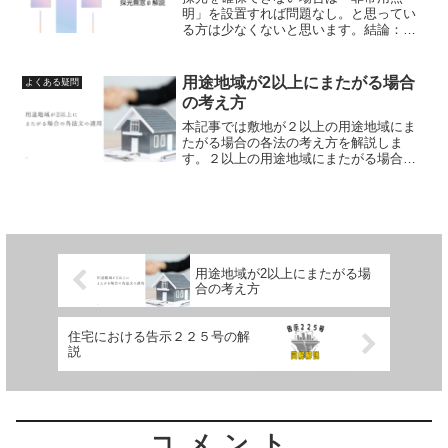
明」を設置すれば問題なし。と思ってい
る方は少なくないと思います。結論：採
光を確保できない場合はその建築物の用
途及び構造によって対応方法が変わりま
す。本記事では採光を確保できない場合
用途地域が2以上にまたがる場合
よくある疑問
の対応方法を解説します。※...
の考え方
本記事では敷地が２以上の用途地域にま
たがる場合の各法の考え方を解説しま
す。２以上の用途地域にまたがる場合
一覧建築物がある敷地において用途地域
が２以上にまたがる場合の各法文の適用
は以下の通りになります。敷地の過半を
占める部分：2以上の用途地...
用途地域が2以上にまたがる場
合の考え方
住宅における告示２２５号の解
説
コメント