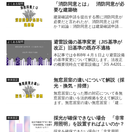
属する門若しくは塀観覧の...
「消防同意とは」 消防同意が必
よくある疑問
要な建築物
建築確認申請を提出する際に消防同意が
必要だと言われたが、消防同意とは何
か？結論：消防同意とは建築確認申請に
おいて「確認済証」の交付前に消防機関
に消防上問題がないか審査をしてもらう
制度のことです。この結論について法的
避雷設備の基準変更（JIS基準が
よくある疑問
根拠を交えて解説します。消...
改正）旧基準の既存不適格
本記事では令和8年４月１日より避雷設備
の基準変更について解説します。法改正
の概要現時点で避雷設備は「JIS A4201-
2003」と「JIS A4201-1992」が一般的に
利用されている避雷設備だと思います。
この２つの避雷設備は国住指発第...
無窓居室の違いについて解説（採
単体規定
光・換気・排煙）
無窓居室になった際の対応について各無
窓居室の違いを法的根拠を交えて解説し
ます。無窓居室の違い無窓居室：「建築
基準法における一定の要件を満たす窓」
が無い居室のこと。その中で無窓居室の
種類は以下の通りです。採光無窓の対応
採光が確保できない場合 「非常
単体規定
（法第２８条・法第３５条...
用照明」を設置すればよいのか？
採光を確保できない場合は「非常用照