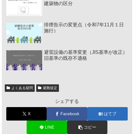
建築物の区分
排煙告示の変更点（令和7年11月１日
施行）
避雷設備の基準変更（JIS基準が改正）
旧基準の既存不適格
よくある疑問
避難規定
シェアする
X
Facebook
はてブ
LINE
コピー